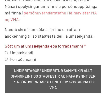
Nánari upplýsingar um vinnslu persónuupplýsinga
má finna í
persónuverndarstefnu Heimavistar MA
og VMA
.
Næsta skref í umsóknarferlinu er rafræn
auðkenning til að staðfesta deili á umsækjanda.
Sótt um af umsækjenda eða forráðamanni
Umsækjandi
Forráðamanni
UNDIRRITAÐUR/ UNDIRRITUÐ SAMÞYKKIR ALLT
OFANGREINT OG STAÐFESTIR AÐ HAFA KYNNT SÉR
PERSÓNUVERNDARSTEFNU HEIMAVISTAR MA OG
VMA