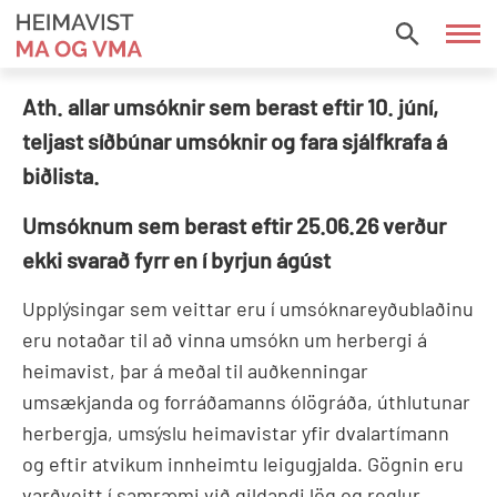
Fara
í
HEIMAVIST
efni
MA
Ath. allar umsóknir sem berast eftir 10. júní,
OG
teljast síðbúnar umsóknir og fara sjálfkrafa á
VMA
biðlista.
Umsóknum sem berast eftir 25.06.26 verður
ekki svarað fyrr en í byrjun ágúst
Upplýsingar sem veittar eru í umsóknareyðublaðinu
eru notaðar til að vinna umsókn um herbergi á
heimavist, þar á meðal til auðkenningar
umsækjanda og forráðamanns ólögráða, úthlutunar
herbergja, umsýslu heimavistar yfir dvalartímann
og eftir atvikum innheimtu leigugjalda. Gögnin eru
varðveitt í samræmi við gildandi lög og reglur.