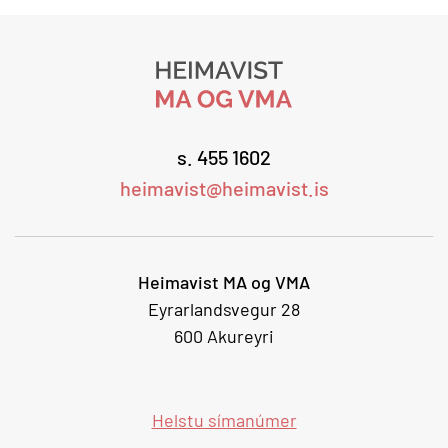
s. 455 1602
heimavist@heimavist.is
Heimavist MA og VMA
Eyrarlandsvegur 28
600 Akureyri
Helstu símanúmer