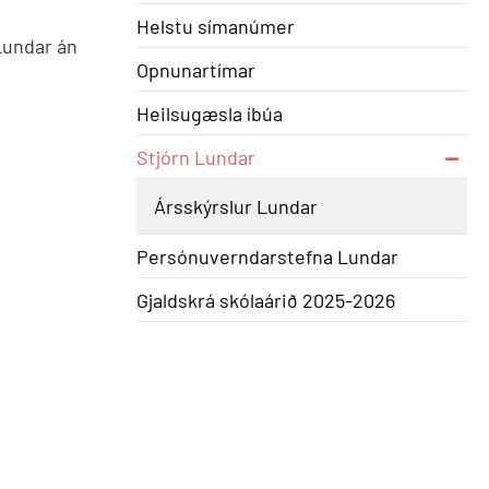
Helstu símanúmer
Lundar án
Opnunartímar
Heilsugæsla íbúa
Stjórn Lundar
Ársskýrslur Lundar
Persónuverndarstefna Lundar
Gjaldskrá skólaárið 2025-2026