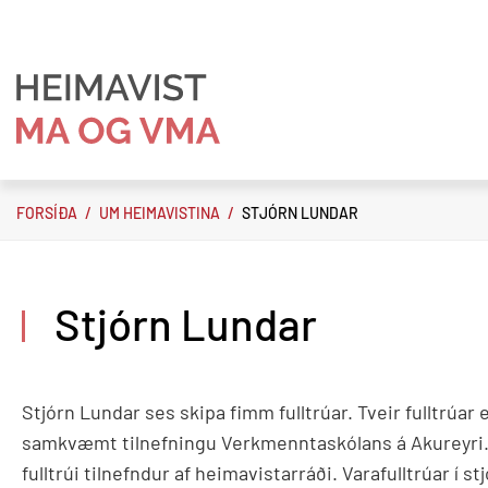
Fara
í
efni
HEIMAVIST
MA
FORSÍÐA
/
UM HEIMAVISTINA
/
STJÓRN LUNDAR
OG
VMA
Stjórn Lundar
Stjórn Lundar ses skipa fimm fulltrúar. Tveir fulltrúar
samkvæmt tilnefningu Verkmenntaskólans á Akureyri. 
fulltrúi tilnefndur af heimavistarráði. Varafulltrúar í s