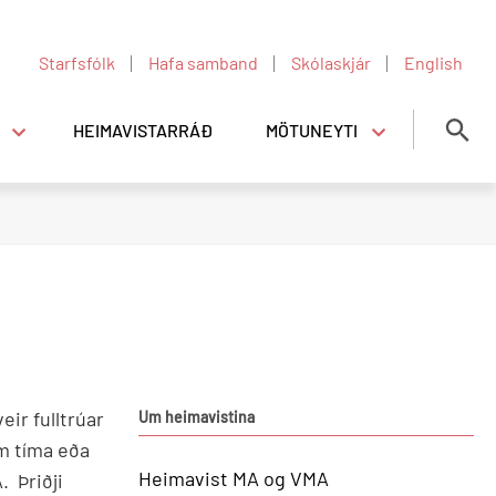
Starfsfólk
Hafa samband
Skólaskjár
English
HEIMAVISTARRÁÐ
MÖTUNEYTI
Mötuneyti
Opnunartími í mötuneyti
Verðskrá
Matseðill
u ofbeldi á Heimavist MA og VMA
eir fulltrúar
Um heimavistina
m tíma eða
Heimavist MA og VMA
. Þriðji