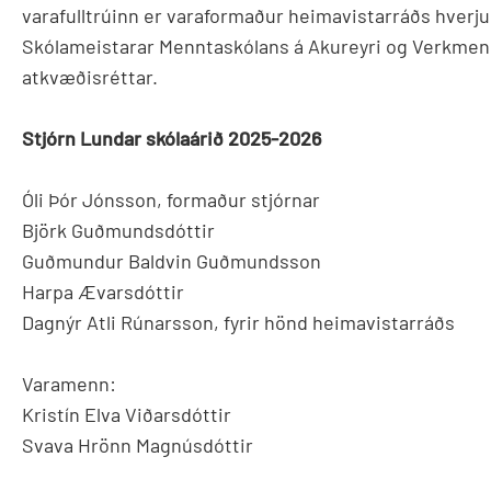
varafulltrúinn er varaformaður heimavistarráðs hverju 
Skólameistarar Menntaskólans á Akureyri og Verkmenn
atkvæðisréttar.
Stjórn Lundar skólaárið 2025-2026
Óli Þór Jónsson, formaður stjórnar
Björk Guðmundsdóttir
Guðmundur Baldvin Guðmundsson
Harpa Ævarsdóttir
Dagnýr Atli Rúnarsson, fyrir hönd heimavistarráðs
Varamenn:
Kristín Elva Viðarsdóttir
Svava Hrönn Magnúsdóttir