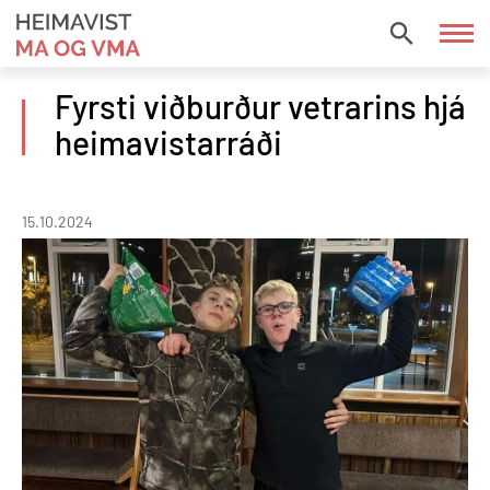
Fara
í
HEIMAVIST
efni
MA
Fyrsti viðburður vetrarins hjá
OG
heimavistarráði
VMA
15.10.2024