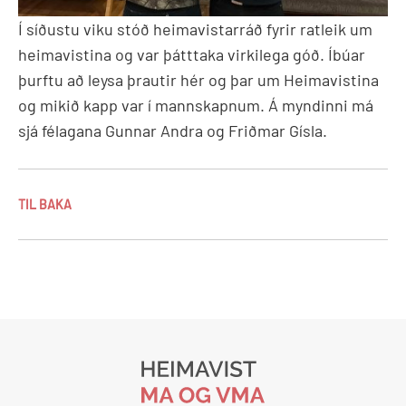
Í síðustu viku stóð heimavistarráð fyrir ratleik um
heimavistina og var þátttaka virkilega góð. Íbúar
þurftu að leysa þrautir hér og þar um Heimavistina
og mikið kapp var í mannskapnum. Á myndinni má
sjá félagana Gunnar Andra og Friðmar Gísla.
TIL BAKA