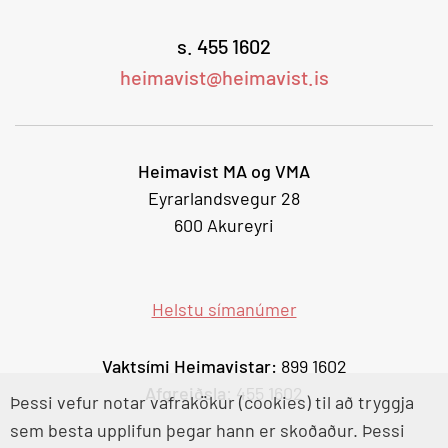
s. 455 1602
heimavist@heimavist.is
Heimavist MA og VMA
Eyrarlandsvegur 28
600 Akureyri
Helstu símanúmer
Vaktsími Heimavistar:
899 1602
Afgreiðsla
: 455 1602
Þessi vefur notar vafrakökur (cookies) til að tryggja
sem besta upplifun þegar hann er skoðaður. Þessi