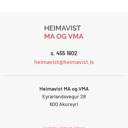
s. 455 1602
heimavist@heimavist.is
Heimavist MA og VMA
Eyrarlandsvegur 28
600 Akureyri
Helstu símanúmer