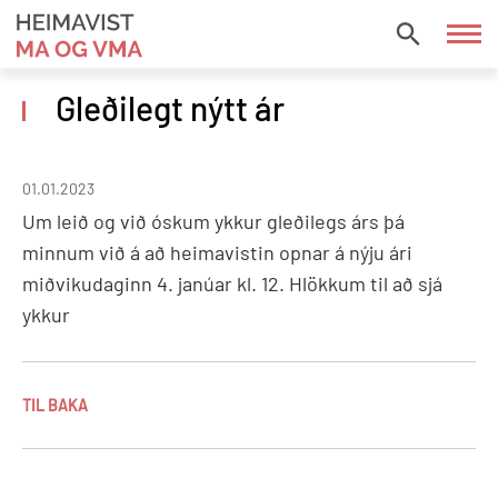
Fara
í
HEIMAVIST
efni
MA
Gleðilegt nýtt ár
OG
VMA
01.01.2023
Um leið og við óskum ykkur gleðilegs árs þá
minnum við á að heimavistin opnar á nýju ári
miðvikudaginn 4. janúar kl. 12. Hlökkum til að sjá
ykkur
TIL BAKA