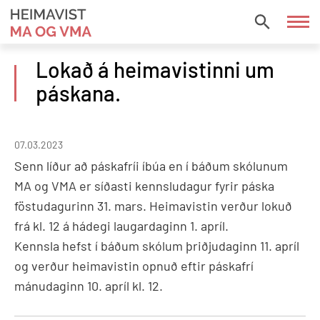
Fara
í
HEIMAVIST
efni
MA
Lokað á heimavistinni um
OG
páskana.
VMA
07.03.2023
Senn líður að páskafríi íbúa en í báðum skólunum
MA og VMA er síðasti kennsludagur fyrir páska
föstudagurinn 31. mars. Heimavistin verður lokuð
frá kl. 12 á hádegi laugardaginn 1. apríl.
Kennsla hefst í báðum skólum þriðjudaginn 11. apríl
og verður heimavistin opnuð eftir páskafrí
mánudaginn 10. apríl kl. 12.