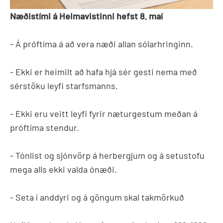
Næðistími á Heimavistinni hefst 8. maí
- Á próftíma á að vera næði allan sólarhringinn.
- Ekki er heimilt að hafa hjá sér gesti nema með
sérstöku leyfi starfsmanns.
- Ekki eru veitt leyfi fyrir næturgestum meðan á
próftíma stendur.
- Tónlist og sjónvörp á herbergjum og á setustofu
mega alls ekki valda ónæði.
- Seta í anddyri og á göngum skal takmörkuð