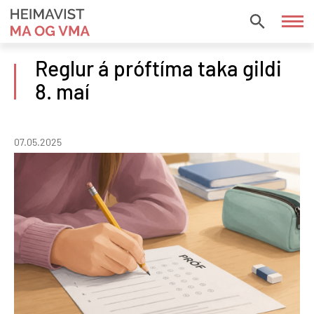
Fara
í
HEIMAVIST
efni
MA
Reglur á próftíma taka gildi
OG
8. maí
VMA
07.05.2025