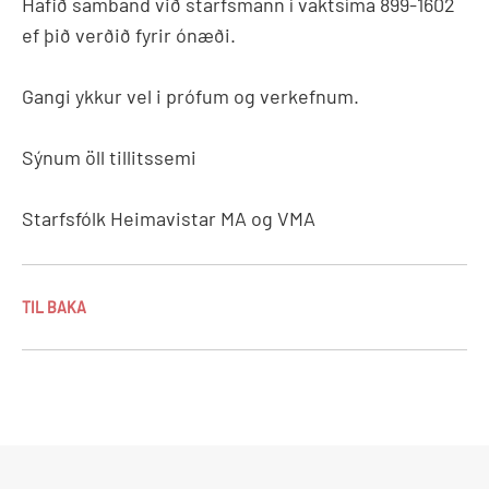
Hafið samband við starfsmann í vaktsíma 899-1602
ef þið verðið fyrir ónæði.
Gangi ykkur vel i prófum og verkefnum.
Sýnum öll tillitssemi
Starfsfólk Heimavistar MA og VMA
TIL BAKA