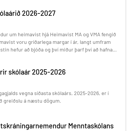
insamlegast virðið þessar
kólaárið 2026-2027
ndur um heimavist hjá Heimavist MA og VMA fengið
avist voru gríðarlega margar í ár, langt umfram
tin hefur að bjóða og því miður þarf því að hafna
ð bendum á að alli…
yrir skólaár 2025-2026
agjalds vegna síðasta skólaárs, 2025-2026, er í
ið greiðslu á næstu dögum.
autskráningarnemendur Menntaskólans