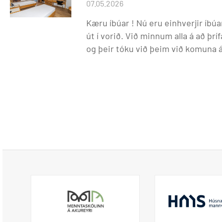
07.05.2026
Kæru íbúar ! Nú eru einhverjir íbúa
út í vorið. Við minnum alla á að þ
og þeir tóku við þeim við komuna á stóra heimilið. Varð
dagsetning á húsaleigusamning se
íbúa. 23. maí er síðasti leigudagur
Áður en þið farið heim, vinsamlegas
herbergisþrifa. Sækið vagn með ræst
þrifablaði / gátlista útfylltum til s
afgreiðsluna Óhreinar hlífðardýnur
og fægiskófla og kústur (þrifið og hreint) niður í
starfsmann við brottför. Gangi yk
Heimavistar MA og VMA