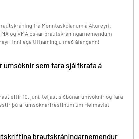
m brautskráning frá Menntaskólanum á Akureyri.
ar MA og VMA óskar brautskráningarnemendum
eyri innilega til hamingju með áfangann!
r umsóknir sem fara sjálfkrafa á
st eftir 10. júní, teljast síðbúnar umsóknir og fara
útskriftina brautskráningarnemendur