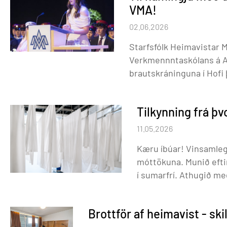
VMA!
02.06.2026
Starfsfólk Heimavistar
Verkmennntaskólans á Aku
brautskráninguna í Hofi 
ávarp fyrir hönd brautsk
og lýðheilsubraut og fo
Tilkynning frá þ
skólaár. Hún hefur verið
henni sem og öllum hin
11.05.2026
Kæru íbúar! Vinsamlegast munið að skila bæði þvottaneti og þvottalykli í
móttökuna. Munið eftir að tæma þvottahólfið ykkar áður en farið er heim
í sumarfrí. At
Brottför af heimavist - ski