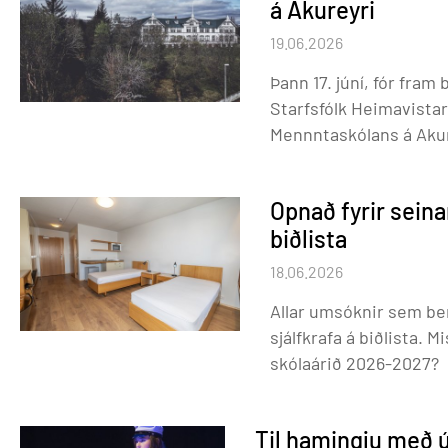
á Akureyri
19.06.2026
Þann 17. júní, fór fra
Starfsfólk Heimavist
Mennntaskólans á Akur
Opnað fyrir seina
biðlista
18.06.2026
Allar umsóknir sem bera
sjálfkrafa á biðlista. Misstir þú af umsóknarfrestinum um Heimavist
skólaárið 2026-2027?
Til hamingju með 