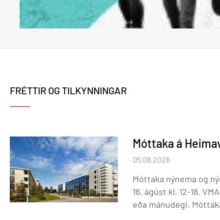
FRÉTTIR OG TILKYNNINGAR
Móttaka á Heimavi
05.08.2026
Móttaka nýnema og nýr
16. ágúst kl. 12-18. V
eða mánudegi. Móttaka nýnema og nýrra íbúa sem eru skráðir í MA
verður þriðjudaginn 18.