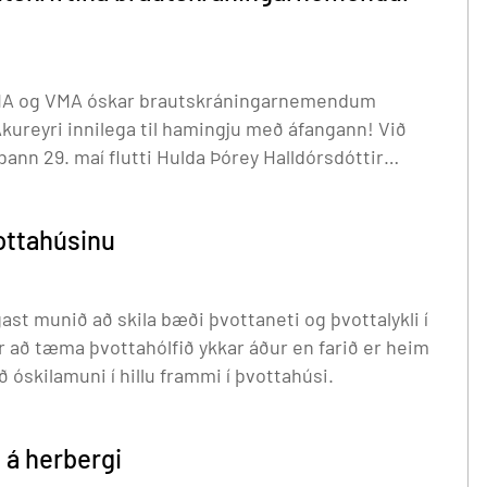
 MA og VMA óskar brautskráningarnemendum
reyri innilega til hamingju með áfangann! Við
þann 29. maí flutti Hulda Þórey Halldórsdóttir
ráningarnema. Hulda Þórey er nýstúdent af íþrótta-
rmaður nemendafélagsins Þórdunu síðustu tvö
vottahúsinu
 búsett á Heimavistinni öll námsárin og þökkum við
um brautskáðu samfylgdina á árunum.
hugið með óskilamuni í hillu frammi í þvottahúsi.
l á herbergi