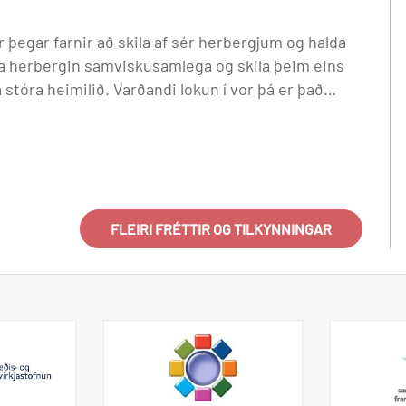
r þegar farnir að skila af sér herbergjum og halda
rífa herbergin samviskusamlega og skila þeim eins
andi lokun í vor þá er það
m segir til um lokadagsetningu hjá viðkomandi
 VMA íbúa. 29. maí er síðasti leigudagur MA íbúa.
t: Nálgist þrifablað / gátlista í afgreiðslu vegna
ivörum. Skilið lykli/korti af herbergi. Skilið
tarfsmanns. Skilið þvottahúslykli og neti í
 eiga að fara í merkta körfu. Brúsar með þrifaefnum
FLEIRI FRÉTTIR OG TILKYNNINGAR
 móttöku. Hafið alltaf samband við
kur vel í prófum/námsmatsverkefnum Starfsfólk