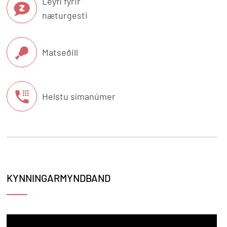
Leyfi fyrir
næturgesti
Matseðill
Helstu símanúmer
KYNNINGARMYNDBAND