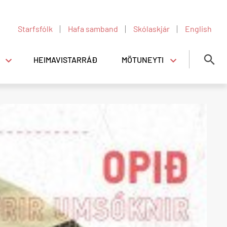
Starfsfólk
Hafa samband
Skólaskjár
English
HEIMAVISTARRÁÐ
MÖTUNEYTI
Mötuneyti
Opnunartími í mötuneyti
Verðskrá
Matseðill
u ofbeldi á Heimavist MA og VMA