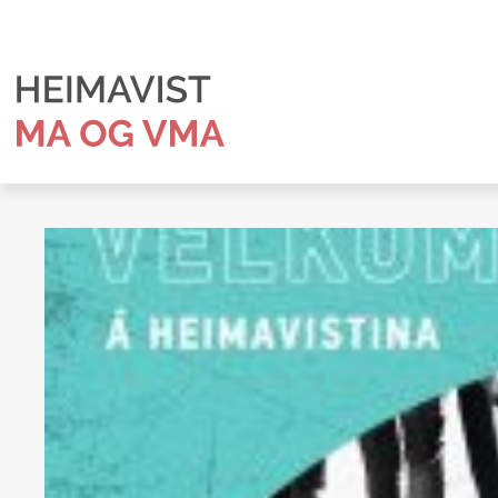
Fara
í
efni
HEIMAVIST
MA
OG
VMA