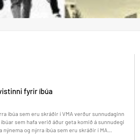
stinni fyrir íbúa
ra íbúa sem eru skráðir í VMA verður sunnudaginn
MA íbúar sem hafa verið áður geta komið á sunnudegi
 ágúst kl. 10-18. MA íbúar sem hafa verið áður geta