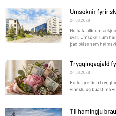
komið á þriðjudegi eða miðvikudegi. V
Umsóknir fyrir s
tímasetningar.
24.06.2026
Nú hafa allir umsækje
svar. Umsóknir um heim
það pláss sem heimavis
mörgum umsóknum. Vi
Tryggingagjald f
24.06.2026
Endurgreiðsla trygging
vinnslu og búast má v
Til hamingju br