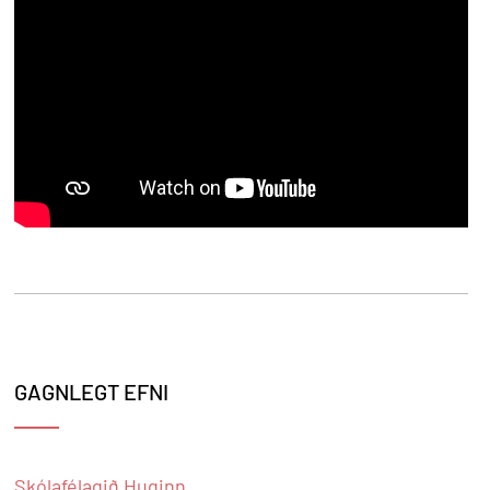
GAGNLEGT EFNI
Skólafélagið Huginn