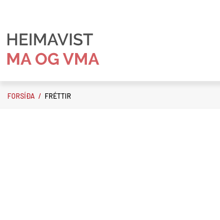
Fara
í
efni
HEIMAVIST
MA
FORSÍÐA
/
FRÉTTIR
OG
VMA