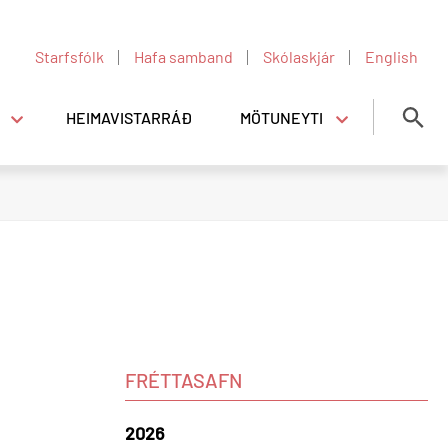
Starfsfólk
Hafa samband
Skólaskjár
English
HEIMAVISTARRÁÐ
MÖTUNEYTI
Mötuneyti
Opnunartími í mötuneyti
Verðskrá
Matseðill
u ofbeldi á Heimavist MA og VMA
FRÉTTASAFN
2026