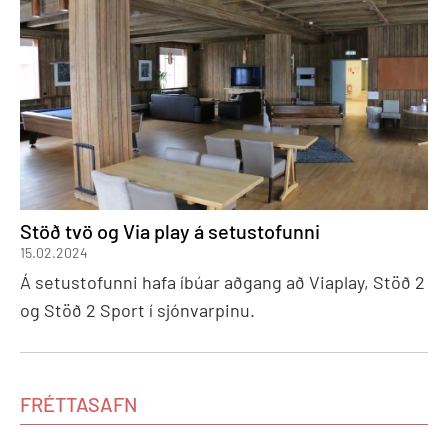
Stöð tvö og Via play á setustofunni
15.02.2024
Á setustofunni hafa íbúar aðgang að Viaplay, Stöð 2
og Stöð 2 Sport í sjónvarpinu.
FRÉTTASAFN