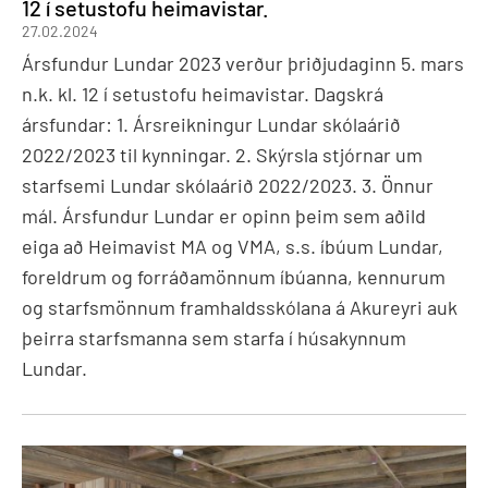
12 í setustofu heimavistar.
27.02.2024
Ársfundur Lundar 2023 verður þriðjudaginn 5. mars
n.k. kl. 12 í setustofu heimavistar. Dagskrá
ársfundar: 1. Ársreikningur Lundar skólaárið
2022/2023 til kynningar. 2. Skýrsla stjórnar um
starfsemi Lundar skólaárið 2022/2023. 3. Önnur
mál. Ársfundur Lundar er opinn þeim sem aðild
eiga að Heimavist MA og VMA, s.s. íbúum Lundar,
foreldrum og forráðamönnum íbúanna, kennurum
og starfsmönnum framhaldsskólana á Akureyri auk
þeirra starfsmanna sem starfa í húsakynnum
Lundar.