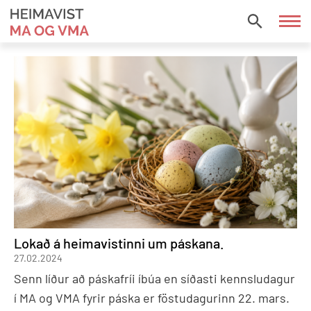
Fara
í
HEIMAVIST
efni
MA
OG
VMA
Lokað á heimavistinni um páskana.
27.02.2024
Senn líður að páskafríi íbúa en síðasti kennsludagur
í MA og VMA fyrir páska er föstudagurinn 22. mars.