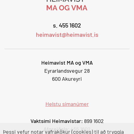
s. 455 1602
heimavist@heimavist.is
Heimavist MA og VMA
Eyrarlandsvegur 28
600 Akureyri
Helstu símanúmer
Vaktsími Heimavistar:
899 1602
Afgreiðsla
: 455 1602
Þessi vefur notar vafrakökur (cookies) til að tryggja