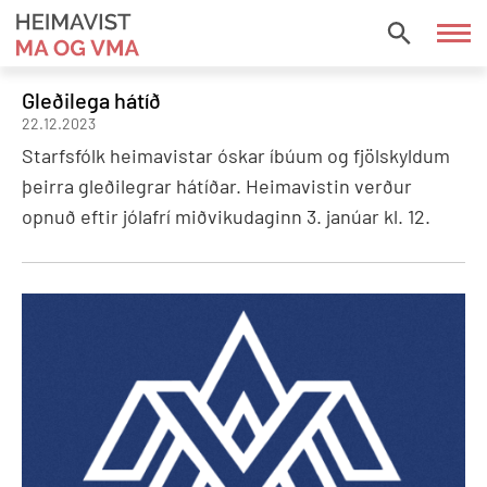
Fara
í
HEIMAVIST
efni
MA
Gleðilega hátíð
OG
22.12.2023
VMA
Starfsfólk heimavistar óskar íbúum og fjölskyldum
þeirra gleðilegrar hátíðar. Heimavistin verður
opnuð eftir jólafrí miðvikudaginn 3. janúar kl. 12.