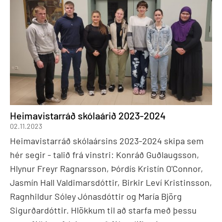
Heimavistarráð skólaárið 2023-2024
02.11.2023
Heimavistarráð skólaársins 2023-2024 skipa sem
hér segir - talið frá vinstri: Konráð Guðlaugsson,
Hlynur Freyr Ragnarsson, Þórdís Kristín O'Connor,
Jasmín Hall Valdimarsdóttir, Birkir Leví Kristinsson,
Ragnhildur Sóley Jónasdóttir og María Björg
Sigurðardóttir. Hlökkum til að starfa með þessu