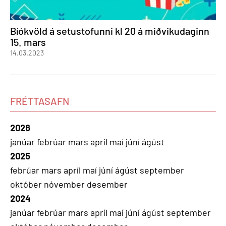
Bíókvöld á setustofunni kl 20 á miðvikudaginn
15. mars
14.03.2023
FRÉTTASAFN
2026
janúar
febrúar
mars
apríl
maí
júní
ágúst
2025
febrúar
mars
apríl
maí
júní
ágúst
september
október
nóvember
desember
2024
janúar
febrúar
mars
apríl
maí
júní
ágúst
september