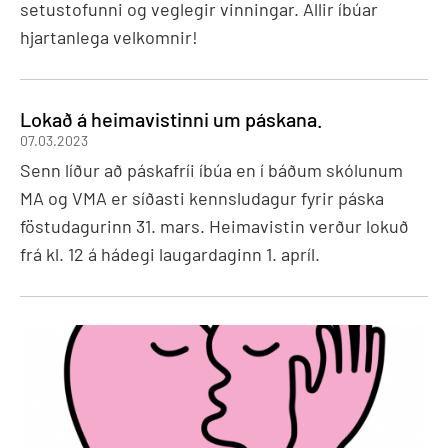
setustofunni og veglegir vinningar. Allir íbúar
hjartanlega velkomnir!
Lokað á heimavistinni um páskana.
07.03.2023
Senn líður að páskafríi íbúa en í báðum skólunum
MA og VMA er síðasti kennsludagur fyrir páska
föstudagurinn 31. mars. Heimavistin verður lokuð
frá kl. 12 á hádegi laugardaginn 1. apríl.