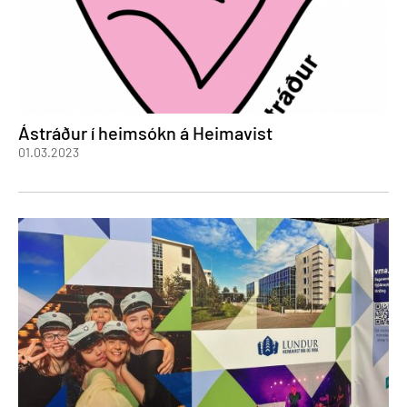
Ástráður í heimsókn á Heimavist
01.03.2023