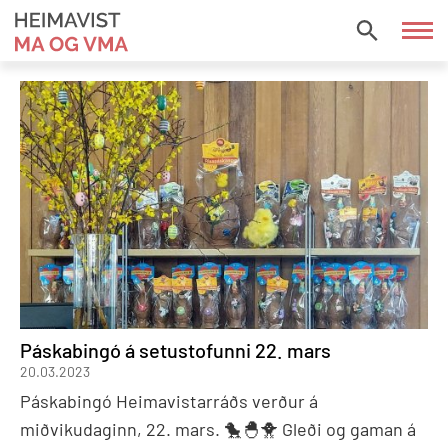
Fara
í
HEIMAVIST
efni
MA
OG
VMA
Páskabingó á setustofunni 22. mars
20.03.2023
Páskabingó Heimavistarráðs verður á
miðvikudaginn, 22. mars. 🐤🐣🐥 Gleði og gaman á