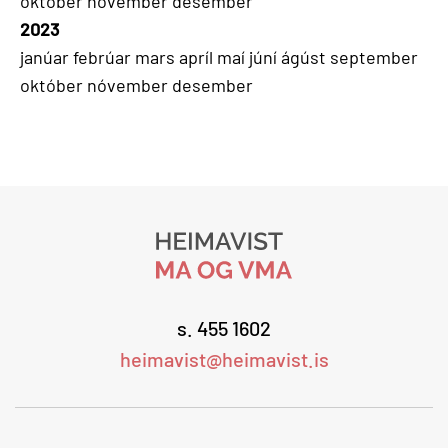
október
nóvember
desember
2023
janúar
febrúar
mars
apríl
maí
júní
ágúst
september
október
nóvember
desember
s. 455 1602
heimavist@heimavist.is