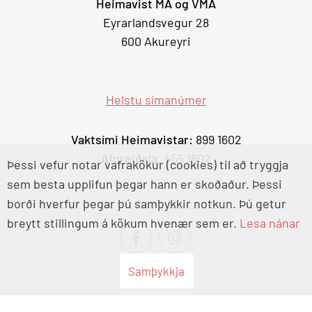
Heimavist MA og VMA
Eyrarlandsvegur 28
600 Akureyri
Helstu símanúmer
Vaktsími Heimavistar:
899 1602
Afgreiðsla
: 455 1602
Þessi vefur notar vafrakökur (cookies) til að tryggja
sem besta upplifun þegar hann er skoðaður. Þessi
borði hverfur þegar þú samþykkir notkun. Þú getur
breytt stillingum á kökum hvenær sem er.
Lesa nánar
Samþykkja