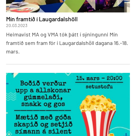
Mín framtíð í Laugardalshöll
20.03.2023
Heimavist MA og VMA tók þátt í sýningunni Mín
framtíð sem fram fór í Laugardalshöll dagana 16.-18.
mars.