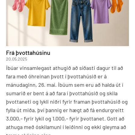
Frá þvottahúsinu
20.05.2025
Íbúar vinsamlegast athugið að síðasti dagur til að
fara með óhreinan þvott í þvottahúsið er á
mánudaginn, 26. maí. Íbúum sem eru að halda út í
sumarið er bent á að fara í þvottahúsið og skila
þvottaneti og lykli niðri fyrir framan þvottahúsið og
fylla út miða, því þannig er hægt að fá endurgreitt
3.000,- fyrir lykil og 1.000,- fyrir þvottanet. Gott að
athuga með óskilamuni í leiðinni og ekki gleyma að