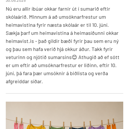
30.05.2025
Nú eru allir íbúar okkar farnir út í sumarið eftir
skólaárið. Minnum á að umsóknarfrestur um
heimavistina fyrir næsta skólaár er til 10. júní.
Sækja þarf um heimavistina á heimasíðunni okkar
heimavist.is - það gildir bæði fyrir þau sem eru ný
og þau sem hafa verið hjá okkur áður. Takk fyrir
veturinn og njótið sumarsins😊 Athugið að ef sótt
er um eftir að umsóknarfrestur er liðinn, eftir 10.
júní, þá fara þær umsóknir á biðlista og verða
afgreiddar síðar.