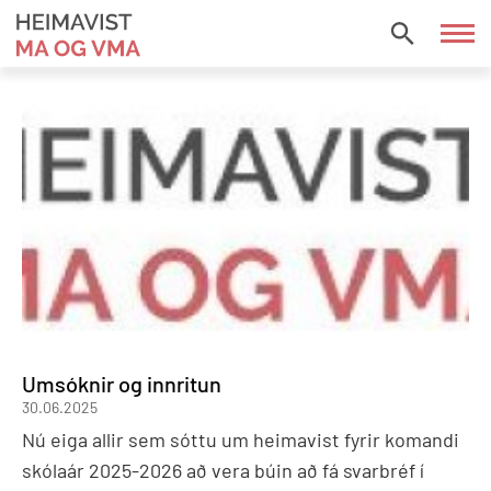
Fara
í
HEIMAVIST
efni
MA
OG
VMA
Umsóknir og innritun
30.06.2025
Nú eiga allir sem sóttu um heimavist fyrir komandi
skólaár 2025-2026 að vera búin að fá svarbréf í