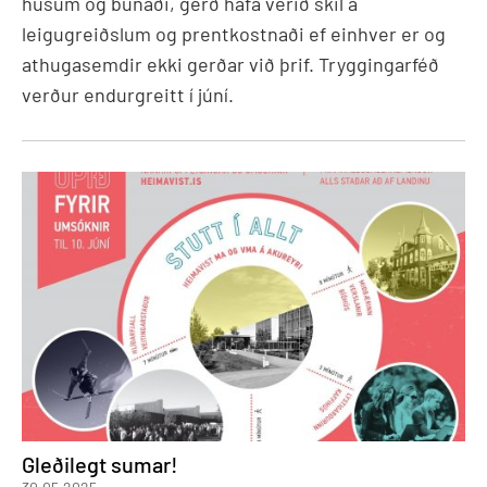
húsum og búnaði, gerð hafa verið skil á
leigugreiðslum og prentkostnaði ef einhver er og
athugasemdir ekki gerðar við þrif. Tryggingarféð
verður endurgreitt í júní.
Gleðilegt sumar!