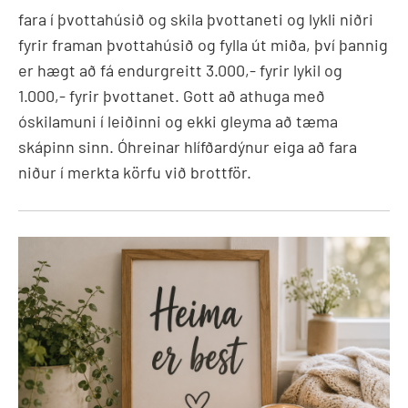
fara í þvottahúsið og skila þvottaneti og lykli niðri
fyrir framan þvottahúsið og fylla út miða, því þannig
er hægt að fá endurgreitt 3.000,- fyrir lykil og
1.000,- fyrir þvottanet. Gott að athuga með
óskilamuni í leiðinni og ekki gleyma að tæma
skápinn sinn. Óhreinar hlífðardýnur eiga að fara
niður í merkta körfu við brottför.