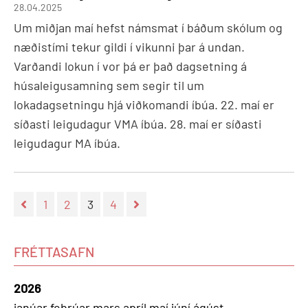
28.04.2025
Um miðjan maí hefst námsmat í báðum skólum og
næðistími tekur gildi í vikunni þar á undan.
Varðandi lokun í vor þá er það dagsetning á
húsaleigusamning sem segir til um
lokadagsetningu hjá viðkomandi íbúa. 22. maí er
síðasti leigudagur VMA íbúa. 28. maí er síðasti
leigudagur MA íbúa.
1
2
3
4
FRÉTTASAFN
2026
janúar
febrúar
mars
apríl
maí
júní
ágúst