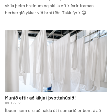
skila þeim hreinum og skilja eftir fyrir framan
herbergið ykkar við brottför. Takk fyrir 😊
Munið eftir að kíkja í þvottahúsið!
09.05.2025
Íbúum sem eru að halda út í sumarið er bent á að