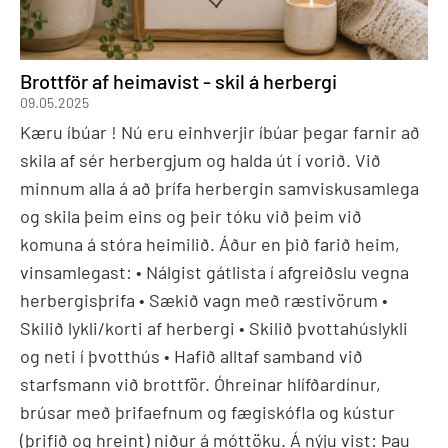
Brottför af heimavist - skil á herbergi
09.05.2025
Kæru íbúar ! Nú eru einhverjir íbúar þegar farnir að
skila af sér herbergjum og halda út í vorið. Við
minnum alla á að þrífa herbergin samviskusamlega
og skila þeim eins og þeir tóku við þeim við
komuna á stóra heimilið. Áður en þið farið heim,
vinsamlegast: • Nálgist gátlista í afgreiðslu vegna
herbergisþrifa • Sækið vagn með ræstivörum •
Skilið lykli/korti af herbergi • Skilið þvottahúslykli
og neti í þvotthús • Hafið alltaf samband við
starfsmann við brottför. Óhreinar hlífðardínur,
brúsar með þrifaefnum og fægiskófla og kústur
(þrifið og hreint) niður á móttöku. Á nýju vist: Þau