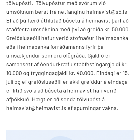
tölvupósti. Tölvupóstur með svörum við
umsóknum berst frá netfanginu heimavist@s5.is
Ef að þú færð úthlutað búsetu á heimavist þarf að
staðfesta umsóknina með því að greiða kr. 50.000.
Greiðsluseðill hefur verið stofnaður í heimabanka
eða í heimabanka forráðamanns fyrir þá
umsækjendur sem eru ólögráða. Gjaldið er
samansett af óendurkræfu staðfestingargjaldi kr.
10.000 og tryggingagjaldi kr. 40.000. Eindagi er 15.
júlí og ef greiðsluseðill er ekki greiddur á eindaga
er litið svo á að búseta á heimavist hafi verið
afþökkuð. Hægt er að senda tölvupóst á
heimavist@heimavist.is ef spurningar vakna.