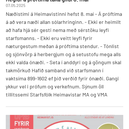
07.05.2025
Næðistími á Heimavistinni hefst 8. maí - Á próftíma
á að vera næði allan sólarhringinn. - Ekki er heimilt
að hafa hjá sér gesti nema með sérstöku leyfi
starfsmanns. - Ekki eru veitt leyfi fyrir
næturgestum meðan á próftíma stendur. - Tónlist
og sjónvörp á herbergjum og á setustofu mega alls
ekki valda ónæði. - Seta í anddyri og á göngum skal
takmörkuð Hafið samband við starfsmann í
vaktsíma 899-1602 ef þið verðið fyrir ónæði. Gangi
ykkur vel i prófum og verkefnum. Sýnum öll
tillitssemi Starfsfólk Heimavistar MA og VMA