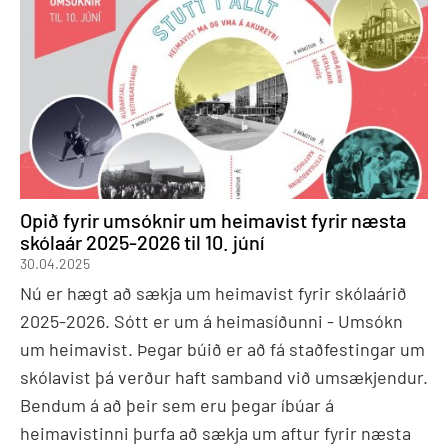
Opið fyrir umsóknir um heimavist fyrir næsta
skólaár 2025-2026 til 10. júní
30.04.2025
Nú er hægt að sækja um heimavist fyrir skólaárið
2025-2026. Sótt er um á heimasíðunni - Umsókn
um heimavist. Þegar búið er að fá staðfestingar um
skólavist þá verður haft samband við umsækjendur.
Bendum á að þeir sem eru þegar íbúar á
heimavistinni þurfa að sækja um aftur fyrir næsta