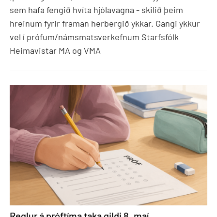
sem hafa fengið hvíta hjólavagna - skilið þeim
hreinum fyrir framan herbergið ykkar. Gangi ykkur
vel í prófum/námsmatsverkefnum Starfsfólk
Heimavistar MA og VMA
Reglur á próftíma taka gildi 8. maí