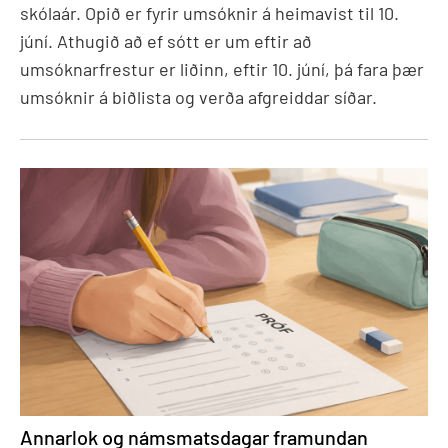
skólaár. Opið er fyrir umsóknir á heimavist til 10.
júní. Athugið að ef sótt er um eftir að
umsóknarfrestur er liðinn, eftir 10. júní, þá fara þær
umsóknir á biðlista og verða afgreiddar síðar.
Annarlok og námsmatsdagar framundan