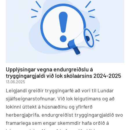
Upplýsingar vegna endurgreiðslu á
tryggingargjaldi við lok skólaársins 2024-2025
13.06.2025
Leigjandi greiðir tryggingarfé að vori til Lundar
sjálfseignarstofnunar. Við lok leigutímans og að
lokinni úttekt á húsnæðinu og yfirferð
herbergjaþrifa, endurgreiðist tryggingargjaldið svo
framarlega sem engar skemmdir hafa orðið á