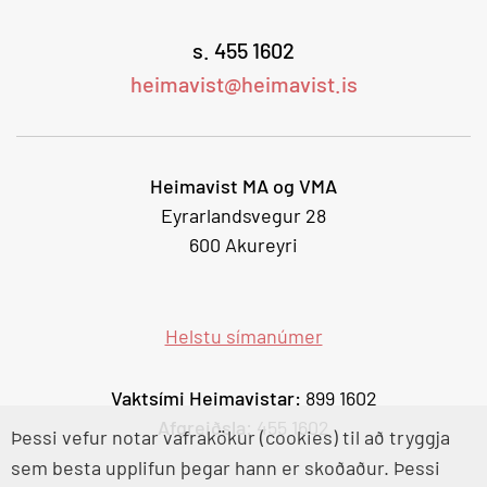
s. 455 1602
heimavist@heimavist.is
Heimavist MA og VMA
Eyrarlandsvegur 28
600 Akureyri
Helstu símanúmer
Vaktsími Heimavistar:
899 1602
Afgreiðsla
: 455 1602
Þessi vefur notar vafrakökur (cookies) til að tryggja
sem besta upplifun þegar hann er skoðaður. Þessi