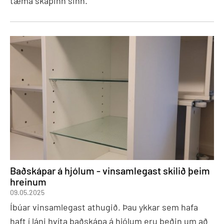
tæma skápinn sinn.
Baðskápar á hjólum - vinsamlegast skilið þeim
hreinum
09.05.2025
Íbúar vinsamlegast athugið. Þau ykkar sem hafa
haft í láni hvíta baðskápa á hjólum eru beðin um að